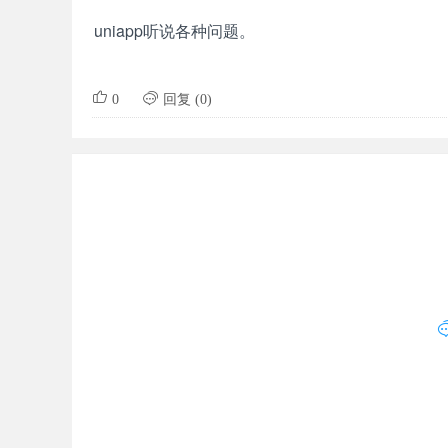
uniapp听说各种问题。


0
回复 (0)