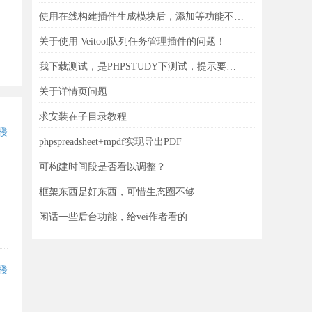
使用在线构建插件生成模块后，添加等功能不能用
关于使用 Veitool队列任务管理插件的问题！
我下载测试，是PHPSTUDY下测试，提示要求PHP8.1.0，可找遍了也没有这版本
关于详情页问题
求安装在子目录教程
 楼
phpspreadsheet+mpdf实现导出PDF
可构建时间段是否看以调整？
框架东西是好东西，可惜生态圈不够
闲话一些后台功能，给vei作者看的
 楼