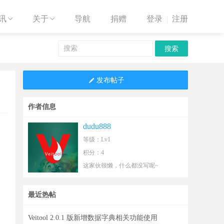
讯
关于
导航
捐赠
登录
注册


|

发布帖子
作者信息
dudu888
等级：Lv1
积分：4
这家伙很懒，什么都没写呢~
最近热帖
Veitool 2.0.1 版新增数据字典相关功能使用