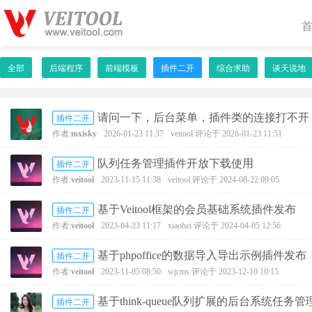
全部
后端程序
前端模板
插件二开
综合求助
谈天说地
请问一下，后台菜单，插件类的连接打不开
插件二开
作者:
mxisky
2026-01-23 11:37
veitool
评论于 2026-01-23 11:51
队列任务管理插件开放下载使用
插件二开
作者:
veitool
2023-11-15 11:38
veitool
评论于 2024-08-22 09:05
基于Veitool框架的会员基础系统插件发布
插件二开
作者:
veitool
2023-04-23 11:17
xiaohei
评论于 2024-04-05 12:56
基于phpoffice的数据导入导出示例插件发布
插件二开
作者:
veitool
2023-11-05 08:50
wjcms
评论于 2023-12-10 10:15
基于think-queue队列扩展的后台系统任务
插件二开