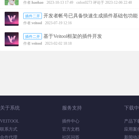
作者:
haohao
2023-10-13 17:49
cnfox0273
评论于 2023-12-06 22:48
开发者帐号已具备快速生成插件基础包功能
插件二开
作者:
veitool
2023-07-19 12:16
基于Veitool框架的插件开发
插件二开
作者:
veitool
2023-02-02 18:18
关于系统
服务支持
下载中
VEITOOL
插件中心
产品下
联系方式
官方文档
应用案
合作代理
社区问答
新闻动