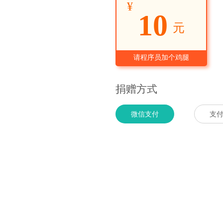
¥
10
元
请程序员加个鸡腿
捐赠方式
微信支付
支