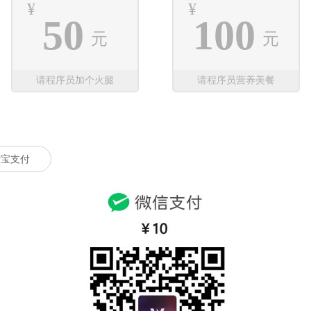
¥
¥
50
100
元
元
请程序员加个火腿
请程序员营养美餐
付宝支付