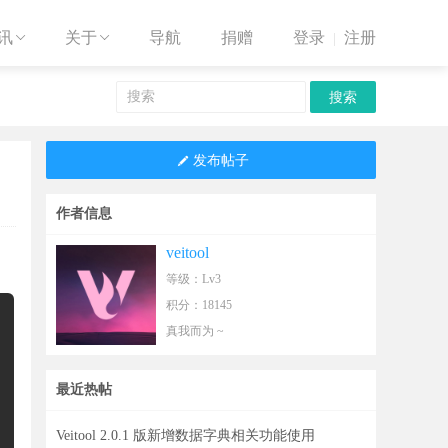
讯
关于
导航
捐赠
登录
注册


|

发布帖子
作者信息
veitool
等级：Lv3
积分：18145
真我而为 ~
最近热帖
Veitool 2.0.1 版新增数据字典相关功能使用