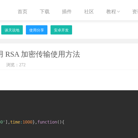
首页
下载
插件
社区
教程
资

谈天说地
使用分享
安卓开发
用 RSA 加密传输使用方法
浏览：272
00'
]
,
time
:
1000
}
,
function
(
)
{