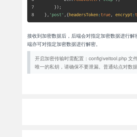
}
)
;
}
,
'post'
,
{
headersToken
:
true
,
encrypt
:
接收到加密数据后，后端会对指定加密数据进行解
端亦可对指定加密数据进行解密。
开启加密传输时需配置：config\veitool.php 文
唯一的私钥，请确保不要泄漏。普通站点对数据