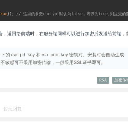
true
}
)
;
// 这里的参数encrypt默认为false，若设为true,则提
密，返回给前端时，在服务端同样可以进行加密后发送给前端，
件下的 rsa_pri_key 和 rsa_pub_key 密钥对。安装时会自动生成
不敏感可不采用加密传输，一般采用SSL证书即可。
RSA
加密传
暂无回复！