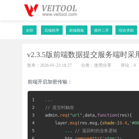
全部
后端程序
前端模板
插件二开
综合求助
v2.3.5版前端数据提交服务端时采
发布：2026-01-23 18:27
分类：使用分享
评论：0
前端开启加密传输：
...
// 提交时触发
admin
.
req
(
"url"
,
data
,
function
(
res
)
{
	layer
.
msg
(
res
.
msg
,
{
shade
:
[
0.4
,
'#0
...
// 返回时的业务逻辑
		btn
.
removeAttr
(
'stop'
)
;