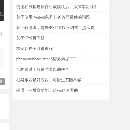
使用在线构建插件生成模块后，添加等功能不能用
交的数据采用加密传输
关于使用 Veitool队列任务管理插件的问题！
我下载测试，是PHPSTUDY下测试，提示要求PHP8.1.0，可找遍了也没有这版本
前
关于详情页问题
求安装在子目录教程
phpspreadsheet+mpdf实现导出PDF
可构建时间段是否看以调整？
框架东西是好东西，可惜生态圈不够
输
闲话一些后台功能，给vei作者看的