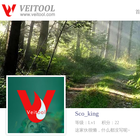
Sco_king
等级：Lv1
积分：22
这家伙很懒，什么都没写呢~