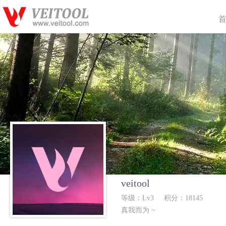
veitool
等级：Lv3
积分：18145
真我而为 ~