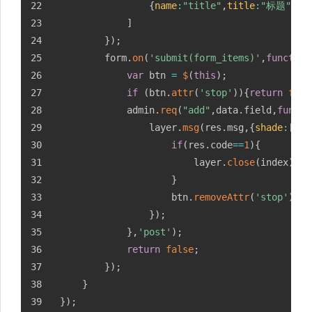
{
name
:
"title"
,
title
:
"标题"
,
ty
]
}
)
;
		form
.
on
(
'submit(form_items)'
,
function
var
 btn 
=
$
(
this
)
;
if
(
btn
.
attr
(
'stop'
)
)
{
return
fals
			admin
.
req
(
"add"
,
data
.
field
,
functi
				layer
.
msg
(
res
.
msg
,
{
shade
:
[
0.4
if
(
res
.
code
==
1
)
{
						layer
.
close
(
index
)
;
}
					btn
.
removeAttr
(
'stop'
)
;
}
)
;
}
,
'post'
)
;
return
false
;
}
)
;
}
}
)
;