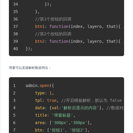
}
)
;
}
,
//第1个按钮的回调
btn1
:
function
(
index
,
 layero
,
 that
)
{
...
//第2个按钮的回调
btn2
:
function
(
index
,
 layero
,
 that
)
{
...
}
)
;
弹窗可以直接解析数据用法：
admin
.
open
(
{
type
:
1
,
tpl
:
true
,
//开启模板解析，默认为 false
data
:
{
val
:
'解析后显示的内容'
}
,
//数据对象
title
:
'弹窗标题'
,
area
:
[
'300px'
,
'300px'
]
,
btn
:
[
'按钮1'
,
'按钮2'
]
,