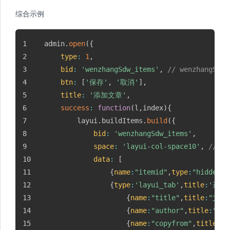
综合示例
admin
.
open
(
{
type
:
1
,
bid
:
'wenzhangSdw_items'
,
// wenzhangS
btn
:
[
'保存'
,
'取消'
]
,
title
:
'添加文章'
,
success
:
function
(
l
,
index
)
{
		layui
.
buildItems
.
build
(
{
bid
:
'wenzhangSdw_items'
,
space
:
'layui-col-space10'
,
//设置
data
:
[
{
name
:
"itemid"
,
type
:
"hidden"
}
{
type
:
'layui_tab'
,
title
:
'选项
{
name
:
"title"
,
title
:
"文章
{
name
:
"author"
,
title
:
"文
{
name
:
"copyfrom"
,
title
:
"