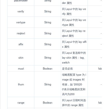
placeholder
String
-
der 属性
同 Layui 中的 lay-ve
verify
String
-
rify 属性
同 Layui 中的 lay-ve
vertype
String
-
rtype 属性
同 Layui 中的 lay-re
reqtext
String
-
qtext 属性
同 Layui 中的 lay-affi
affix
String
-
x 属性
同 Layui 复选框中的
skin
String
lay-skin 属性：tag、
-
switch
must
Boolean
是否必填
false
缩略图配置 type 为 i
mage 或 images 时
thum
String
有效，如 '200|20
-
0'表示缩略图的宽和
高均为200
同 Layui 日期时间选
range
Boolean
false
择中的 range 属性