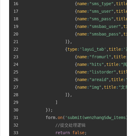
{
name
:
"sms_type"
,
title
:
"
{
name
:
"sms_user"
,
title
:
"I
{
name
:
"sms_pass"
,
title
:
"
{
name
:
"smsbao_user"
,
title
{
name
:
"smsbao_pass"
,
title
]
}
,
{
type
:
'layui_tab'
,
title
:
'选项
{
name
:
"fromurl"
,
title
:
"来
{
name
:
"hits"
,
title
:
"阅读初
{
name
:
"listorder"
,
title
:
{
name
:
"areaid"
,
title
:
"所
{
name
:
"img"
,
title
:
"文章图
]
}
,
]
}
)
;
		form
.
on
(
'submit(wenzhangSdw_items)'
,
f
//提交处理逻辑
return
false
;