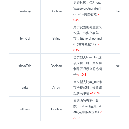
是否只读，仅对text
\password\number\t
readonly
Boolean
false
extarea类型有效
v1.
0.2+
用于设置栅格宽度来
实现一行多个表单
itemCol
String
项，如: layui-col-md
-
6（栅格总数12）
v1.
0.2+
当类型为layui_tab选
项卡模式时，用来控
showTab
Boolean
false
制是否显示当前选项
卡
v1.0.3+
当类型为layui_tab选
data
Array
项卡模式时，设置该
-
组的表单项
v1.0.3+
回调函数有两个参
数：values(值集), d
callBack
function
-
ata(选中的数据集)
v
2.1.2+