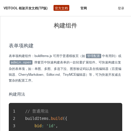
VEITOOL 框架开发文档(TP版)
官方文档
官网
登录
构建组件
表单项构建
表单项构建组件：buildItems.js 可用于普通模板页（如
中有用到）或
管理配置
弹窗页中快速构建表单的一款轻量扩展组件。可快速构建出复
admin.open
杂的表单项，如：单图、多图、多选下拉、图形验证码以及在线编辑器（百度编
辑器、CherryMarkdown、Editor.md、TinyMCE编辑器）等，可为快速开发减去
繁杂的配置工序。
构建用法
// 普通用法
buildItems
.
build
(
{
bid
:
'id'
,