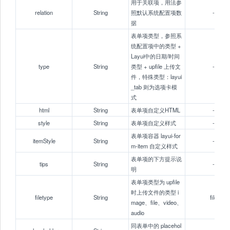
用于关联项，用法参
relation
String
照默认系统配置项数
-
据
表单项类型，参照系
统配置项中的类型 +
Layui中的日期/时间
type
String
类型 + upfile 上传文
-
件，特殊类型：layui
_tab 则为选项卡模
式
html
String
表单项自定义HTML
-
style
String
表单项自定义样式
-
表单项容器 layui-for
itemStyle
String
-
m-item 自定义样式
表单项的下方提示说
tips
String
-
明
表单项类型为 upfile
时上传文件的类型 i
filetype
String
file
mage、file、video、
audio
同表单中的 placehol