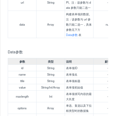
url
String
PI。注：该参数与 d
-
ata 参数只能二选一
构建表单项的数据。
注：该参数与 url 参
data
Array
数只能二选一，具体
null
参数见下方
Data参数
表
Data参数
参数
类型
说明
默认
id
String
表单项ID
-
name
String
表单项名
-
title
String
表单项标题
-
value
String/Int/Array
表单项初始值
-
表单项填写内容的最
maxlength
Int
-
大长度
单选、复选以及下拉
options
Array
-
框类型时的数据集