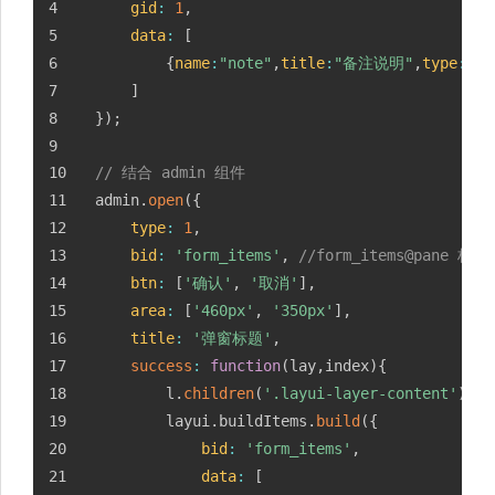
gid
:
1
,
data
:
[
{
name
:
"note"
,
title
:
"备注说明"
,
type
:
"te
]
}
)
;
// 结合 admin 组件
admin
.
open
(
{
type
:
1
,
bid
:
'form_items'
,
//form_items@pane
btn
:
[
'确认'
,
'取消'
]
,
area
:
[
'460px'
,
'350px'
]
,
title
:
'弹窗标题'
,
success
:
function
(
lay
,
index
)
{
		l
.
children
(
'.layui-layer-content'
)
.
cs
		layui
.
buildItems
.
build
(
{
bid
:
'form_items'
,
data
:
[