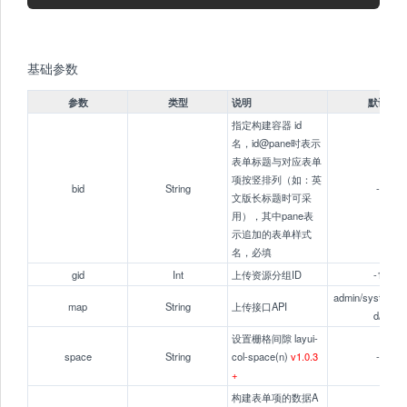
基础参数
参数
类型
说明
默认
指定构建容器 id
名，id@pane时表示
表单标题与对应表单
项按竖排列（如：英
bid
String
-
文版长标题时可采
用），其中pane表
示追加的表单样式
名，必填
gid
Int
上传资源分组ID
-1
admin/system.up
map
String
上传接口API
d/
设置栅格间隙 layui-
space
String
col-space(n)
v1.0.3
-
+
构建表单项的数据A